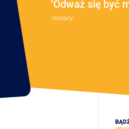
"Odważ się być 
Horacy
BĄDŹ
aktual