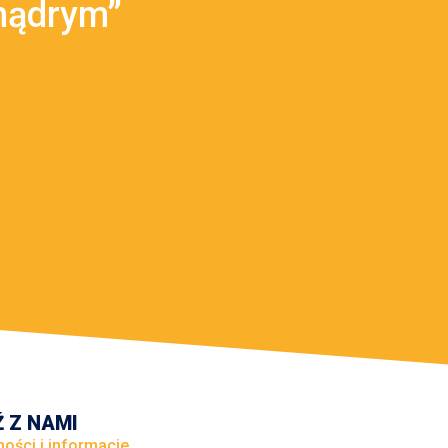
mądrym”
 Z NAMI
ności i informacje