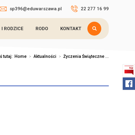
sp396@eduwarszawa.pl
22 277 16 99
 I RODZICE
RODO
KONTAKT
ś tutaj:
Home
>
Aktualności
>
Życzenia Świąteczne ...