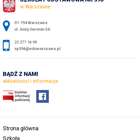
w Warszawie
Adres pocztowy:
01-794 Warszawa
ul. Anny German 5A
22 277 16 99
sp396@eduwarszawa.pl
BĄDŹ Z NAMI
aktualności i informacje
Strona główna
Szkoła