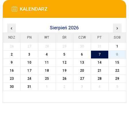
KALENDARZ
‹
Sierpień 2026
›
NDZ
PN
WT
ŚR
CZW
PT
SOB
26
27
28
29
30
31
1
2
3
4
5
6
7
8
9
10
11
12
13
14
15
16
17
18
19
20
21
22
23
24
25
26
27
28
29
30
31
1
2
3
4
5