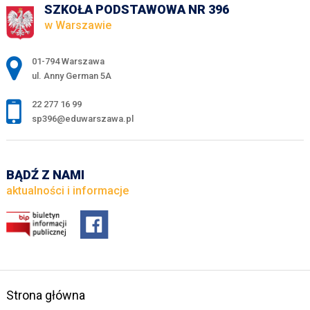
SZKOŁA PODSTAWOWA NR 396
w Warszawie
Adres pocztowy:
01-794 Warszawa
ul. Anny German 5A
22 277 16 99
sp396@eduwarszawa.pl
BĄDŹ Z NAMI
aktualności i informacje
Strona główna