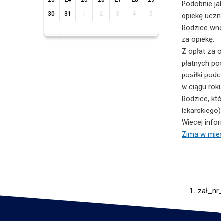
23
24
25
26
27
28
29
Podobnie ja
30
31
1
2
3
4
5
opiekę ucz
Rodzice wnos
za opiekę.
Z opłat za 
płatnych po
posiłki pod
w ciągu rok
Rodzice, kt
lekarskiego)
Wiecej infor
Zima w mieś
1.
zał_n