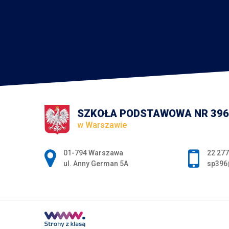
SZKOŁA PODSTAWOWA NR 396
w Warszawie
Adres pocztowy:
01-794 Warszawa
22 277
ul. Anny German 5A
sp396