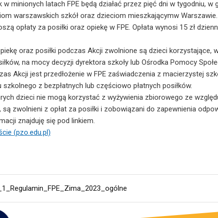
k w minionych latach FPE będą działać przez pięć dni w tygodniu, w 
niom warszawskich szkół oraz dzieciom mieszkającymw Warszawie.
zą opłaty za posiłki oraz opiekę w FPE. Opłata wynosi 15 zł dzienni
opiekę oraz posiłki podczas Akcji zwolnione są dzieci korzystające,
siłków, na mocy decyzji dyrektora szkoły lub Ośrodka Pomocy Społe
czas Akcji jest przedłożenie w FPE zaświadczenia z macierzystej s
u szkolnego z bezpłatnych lub częściowo płatnych posiłków.
órych dzieci nie mogą korzystać z wyżywienia zbiorowego ze względ
, są zwolnieni z opłat za posiłki i zobowiązani do zapewnienia odpo
macji znajduję się pod linkiem.
cie (pzo.edu.pl)
r_1_Regulamin_FPE_Zima_2023_ogólne