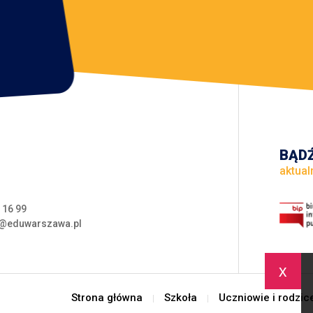
BĄDŹ
aktual
 16 99
@eduwarszawa.pl
x
Strona główna
Szkoła
Uczniowie i rodzic