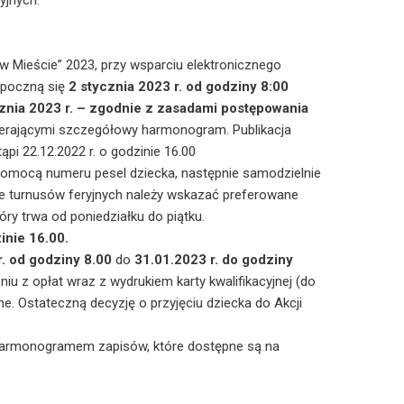
yjnych.
 w Mieście” 2023, przy wsparciu elektronicznego
zpoczną się
2 stycznia 2023 r. od godziny 8:00
cznia 2023 r.
– zgodnie z zasadami postępowania
erającymi szczegółowy harmonogram. Publikacja
pi 22.12.2022 r. o godzinie 16.00
 pomocą numeru pesel dziecka, następnie samodzielnie
e turnusów feryjnych należy wskazać preferowane
ry trwa od poniedziałku do piątku.
inie 16.00.
. od godziny 8.00
do
31.01.2023 r. do godziny
iu z opłat wraz z wydrukiem karty kwalifikacyjnej (do
ne. Ostateczną decyzję o przyjęciu dziecka do Akcji
z harmonogramem zapisów, które dostępne są na