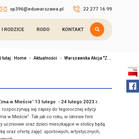
sp396@eduwarszawa.pl
22 277 16 99
 I RODZICE
RODO
KONTAKT
 tutaj:
Home
>
Aktualności
>
Warszawska Akcja ''Z ...
ima w Mieście" 13 lutego - 24 lutego 2023 r.
.
rozpoczynają się zapisy do tegorocznej edycji
ma w Mieście”. Tak jak co roku, w okresie ferii
uczniowie oraz dzieci mieszkające w stolicy będą
kę oraz ofertę zajęć: sportowych, artystycznych,