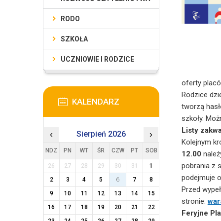
RODO
SZKOŁA
UCZNIOWIE I RODZICE
oferty plac
Rodzice dzi
KALENDARZ
tworzą hasł
szkoły. Moż
Listy zakwa
‹
Sierpień 2026
›
Kolejnym kr
NDZ
PN
WT
ŚR
CZW
PT
SOB
12.00
należ
pobrania z 
26
27
28
29
30
31
1
podejmuje o
2
3
4
5
6
7
8
Przed wypeł
9
10
11
12
13
14
15
stronie:
war
16
17
18
19
20
21
22
Feryjne Pl