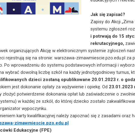
edukacyjnych i rekreac
Jak się zapisać?
Zapisy do Akcji „Zima
systemu zgłoszeń ro
i potrwają do 15 sty
rekrutacyjnego,
zawi
ówek organizujących Akcję w elektronicznym systemie zgłoszeń nastą
eci rejestrują się na stronie: warszawa-zimawmiescie.pzo.edu.pl za
o. Po wprowadzeniu do systemu podstawowych informacji i wyborz
na wybrać dowolną liczbę szkół na każdy jednotygodniowy turnus, któ
lifikowanych dzieci zostaną opublikowane 20.01.2023 r. o godz
okiem jest dokonanie opłaty za wyżywienie i opiekę. Od
23.01.2023 r
y złożyć potwierdzenie dokonania opłat lub zaświadczenie o zwolnien
systemu) w każdej ze szkół, do której dziecko zostało zakwalifikowa
rganizator wypoczynku.
nieniem karty kwalifikacyjnej należy zapoznać się z zasadami ora
szawa-zimawmiescie.pzo.edu.pl
acówki Edukacyjne (FPE)