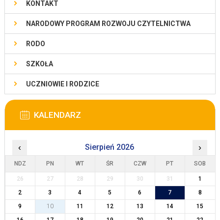
KONTAKT
NARODOWY PROGRAM ROZWOJU CZYTELNICTWA
RODO
SZKOŁA
UCZNIOWIE I RODZICE
KALENDARZ
‹
Sierpień 2026
›
NDZ
PN
WT
ŚR
CZW
PT
SOB
26
27
28
29
30
31
1
2
3
4
5
6
7
8
9
10
11
12
13
14
15