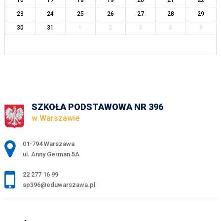
16
17
18
19
20
21
22
23
24
25
26
27
28
29
30
31
1
2
3
4
5
SZKOŁA PODSTAWOWA NR 396
w Warszawie
Adres pocztowy:
01-794 Warszawa
ul. Anny German 5A
22 277 16 99
sp396@eduwarszawa.pl