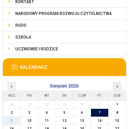
KONTAKT
NARODOWY PROGRAM ROZWOJU CZYTELNICTWA
RODO
SZKOŁA
UCZNIOWIE I RODZICE
KALENDARZ
‹
Sierpień 2026
›
NDZ
PN
WT
ŚR
CZW
PT
SOB
26
27
28
29
30
31
1
2
3
4
5
6
7
8
9
10
11
12
13
14
15
16
17
18
19
20
21
22