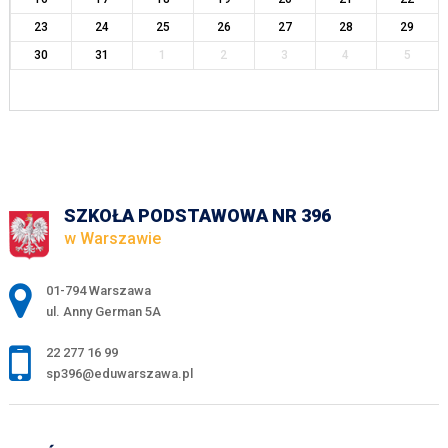
23
24
25
26
27
28
29
30
31
1
2
3
4
5
SZKOŁA PODSTAWOWA NR 396
w Warszawie
Adres pocztowy:
01-794 Warszawa
ul. Anny German 5A
22 277 16 99
sp396@eduwarszawa.pl