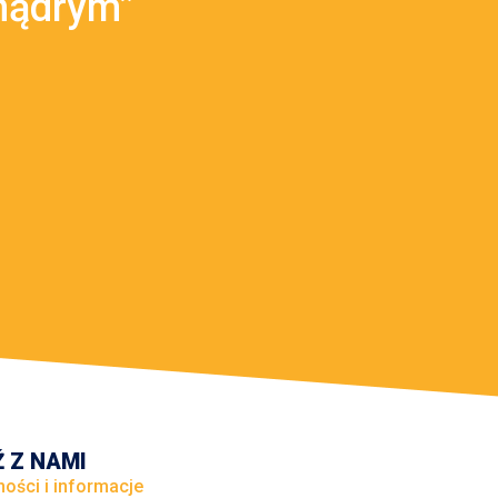
mądrym”
 Z NAMI
ności i informacje