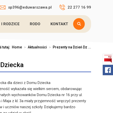
sp396@eduwarszawa.pl
22 277 16 99
 I RODZICE
RODO
KONTAKT
ś tutaj:
Home
>
Aktualności
>
Prezenty na Dzień Dz ...
 Dziecka
ecka dla dzieci z Domu Dziecka
zność wykazała się wielkim sercem, obdarowując
 małych wychowanków Domu Dziecka nr 16 przy ul.
 i Maja z kl. 3a miały przyjemność wręczyć prezenty
w i uczniów naszej szkoły. Dziękujemy bardzo