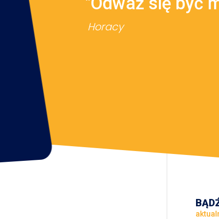
"Odważ się być 
Horacy
BĄDŹ
aktual