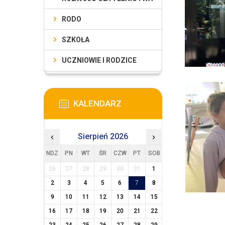
RODO
SZKOŁA
UCZNIOWIE I RODZICE
KALENDARZ
‹
Sierpień 2026
›
NDZ
PN
WT
ŚR
CZW
PT
SOB
26
27
28
29
30
31
1
2
3
4
5
6
7
8
9
10
11
12
13
14
15
16
17
18
19
20
21
22