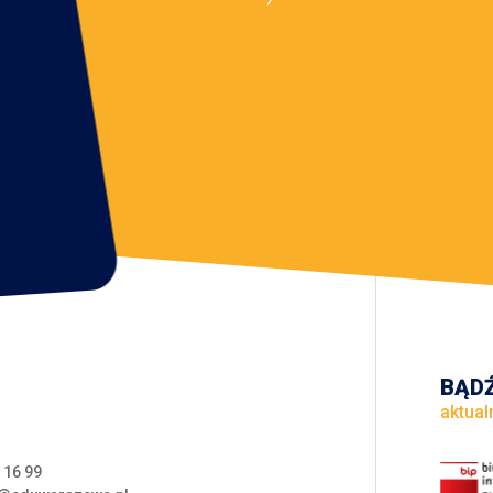
BĄDŹ
aktual
 16 99