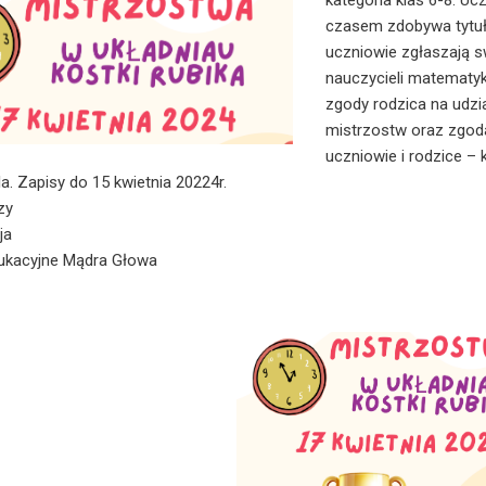
kategoria klas 6-8. Uc
czasem zdobywa tytuł 
uczniowie zgłaszają s
nauczycieli matematyk
zgody rodzica na udz
mistrzostw oraz zgoda
uczniowie i rodzice –
la. Zapisy do
15 kwietnia
20224r.
rzy
uja
ukacyjne Mądra Głowa