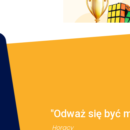
"Odważ się być 
Horacy