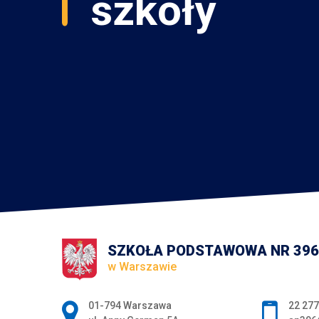
SZKOŁA PODSTAWOWA NR 396
w Warszawie
Adres pocztowy:
01-794 Warszawa
22 277