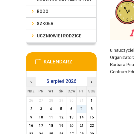
RODO
SZKOŁA
UCZNIOWIE I RODZICE
u nauczycie
Organizato
KALENDARZ
Barbara Ps
Centrum Ed
‹
Sierpień 2026
›
NDZ
PN
WT
ŚR
CZW
PT
SOB
26
27
28
29
30
31
1
2
3
4
5
6
7
8
9
10
11
12
13
14
15
16
17
18
19
20
21
22