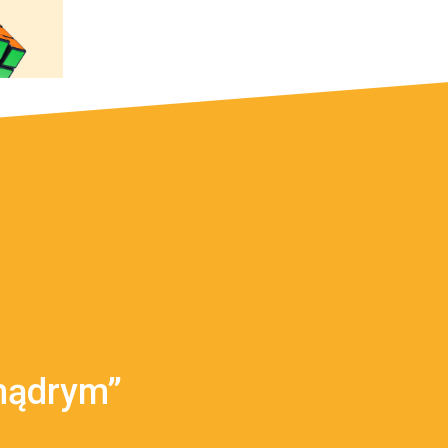
mądrym”