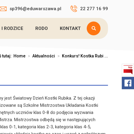
sp396@eduwarszawa.pl
22 277 16 99
 I RODZICE
RODO
KONTAKT
 tutaj:
Home
>
Aktualności
>
Konkurs! Kostka Rubi ...
jest Światowy Dzień Kostki Rubika. Z tej okazji
izowane są Szkolne Mistrzostwa Układania Kostki
hętnych uczniów klas 0-8 do podjęcia wyzwania
 Mistrza. Mistrzostwa odbędą się w następujących
klas 0-1, kategoria klas 2-3, kategoria klas 4-5,