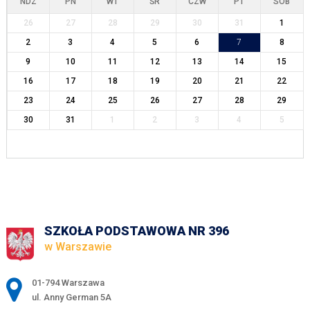
NDZ
PN
WT
ŚR
CZW
PT
SOB
26
27
28
29
30
31
1
2
3
4
5
6
7
8
9
10
11
12
13
14
15
16
17
18
19
20
21
22
23
24
25
26
27
28
29
30
31
1
2
3
4
5
SZKOŁA PODSTAWOWA NR 396
w Warszawie
Adres pocztowy:
01-794 Warszawa
ul. Anny German 5A