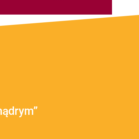
mądrym”