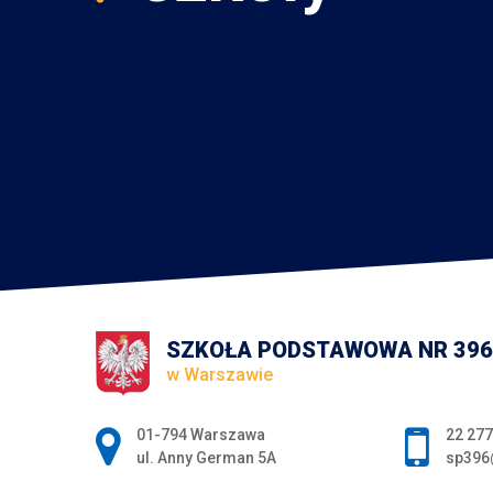
SZKOŁA PODSTAWOWA NR 396
w Warszawie
Adres pocztowy:
01-794 Warszawa
22 277
ul. Anny German 5A
sp396