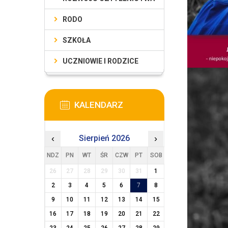
RODO
SZKOŁA
UCZNIOWIE I RODZICE
KALENDARZ
‹
Sierpień 2026
›
NDZ
PN
WT
ŚR
CZW
PT
SOB
26
27
28
29
30
31
1
2
3
4
5
6
7
8
9
10
11
12
13
14
15
16
17
18
19
20
21
22