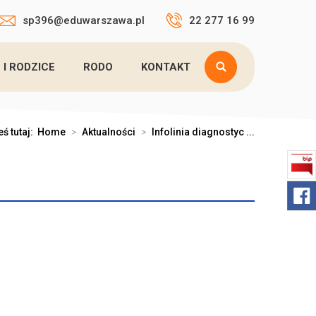
sp396@eduwarszawa.pl
22 277 16 99
 I RODZICE
RODO
KONTAKT
eś tutaj:
Home
>
Aktualności
>
Infolinia diagnostyc ...