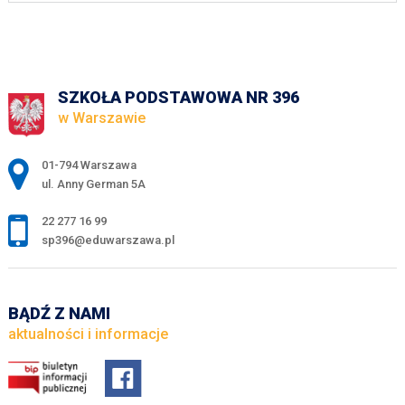
SZKOŁA PODSTAWOWA NR 396
w Warszawie
Adres pocztowy:
01-794 Warszawa
ul. Anny German 5A
22 277 16 99
sp396@eduwarszawa.pl
BĄDŹ Z NAMI
aktualności i informacje