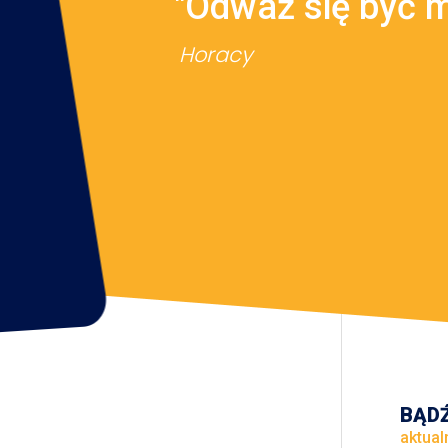
"Odważ się być 
Horacy
BĄDŹ
aktual