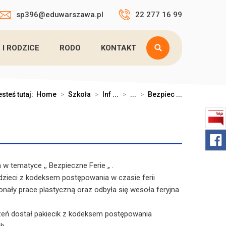
sp396@eduwarszawa.pl
22 277 16 99
 I RODZICE
RODO
KONTAKT
esteś tutaj:
Home
>
Szkoła
>
Inf ...
>
...
>
Bezpiec ...
 w tematyce ,, Bezpieczne Ferie „ .
zieci z kodeksem postępowania w czasie ferii
onały prace plastyczną oraz odbyła się wesoła feryjna
zeń dostał pakiecik z kodeksem postępowania