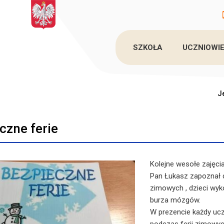
SZKOŁA
UCZNIOWIE
J
czne ferie
Kolejne wesołe zajęcia
Pan Łukasz zapoznał d
zimowych , dzieci wyk
burza mózgów.
W prezencie każdy uc