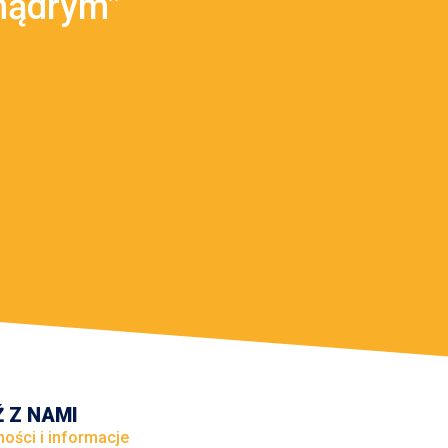
mądrym”
 Z NAMI
ności i informacje