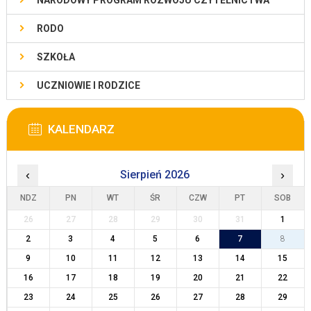
NARODOWY PROGRAM ROZWOJU CZYTELNICTWA
RODO
SZKOŁA
UCZNIOWIE I RODZICE
KALENDARZ
‹
Sierpień 2026
›
NDZ
PN
WT
ŚR
CZW
PT
SOB
26
27
28
29
30
31
1
2
3
4
5
6
7
8
9
10
11
12
13
14
15
16
17
18
19
20
21
22
23
24
25
26
27
28
29