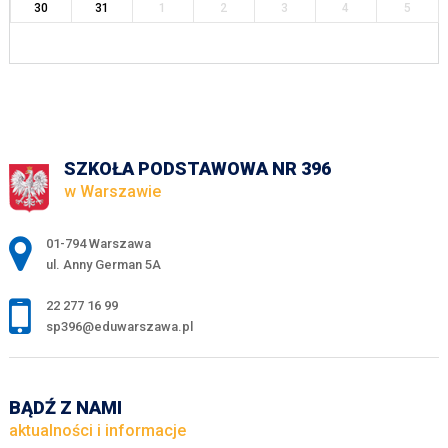
30
31
1
2
3
4
5
SZKOŁA PODSTAWOWA NR 396
w Warszawie
Adres pocztowy:
01-794 Warszawa
ul. Anny German 5A
22 277 16 99
sp396@eduwarszawa.pl
BĄDŹ Z NAMI
aktualności i informacje