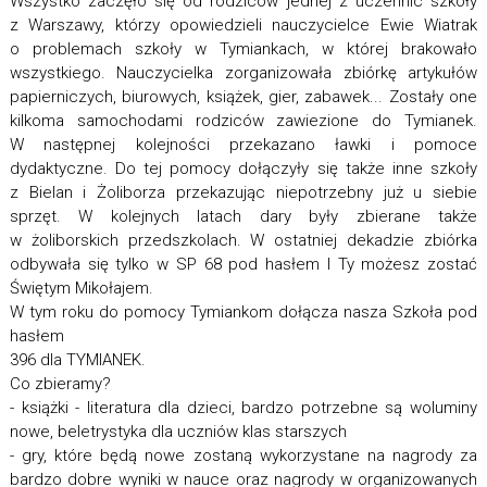
Wszystko zaczęło się od rodziców jednej z uczennic szkoły
z Warszawy, którzy opowiedzieli nauczycielce Ewie Wiatrak
o problemach szkoły w Tymiankach, w której brakowało
wszystkiego. Nauczycielka zorganizowała zbiórkę artykułów
papierniczych, biurowych, książek, gier, zabawek... Zostały one
kilkoma samochodami rodziców zawiezione do Tymianek.
W następnej kolejności przekazano ławki i pomoce
dydaktyczne. Do tej pomocy dołączyły się także inne szkoły
z Bielan i Żoliborza przekazując niepotrzebny już u siebie
sprzęt. W kolejnych latach dary były zbierane także
w żoliborskich przedszkolach. W ostatniej dekadzie zbiórka
odbywała się tylko w SP 68 pod hasłem I Ty możesz zostać
Świętym Mikołajem.
W tym roku do pomocy Tymiankom dołącza nasza Szkoła pod
hasłem
396 dla TYMIANEK.
Co zbieramy?
- książki - literatura dla dzieci, bardzo potrzebne są woluminy
nowe, beletrystyka dla uczniów klas starszych
- gry, które będą nowe zostaną wykorzystane na nagrody za
bardzo dobre wyniki w nauce oraz nagrody w organizowanych