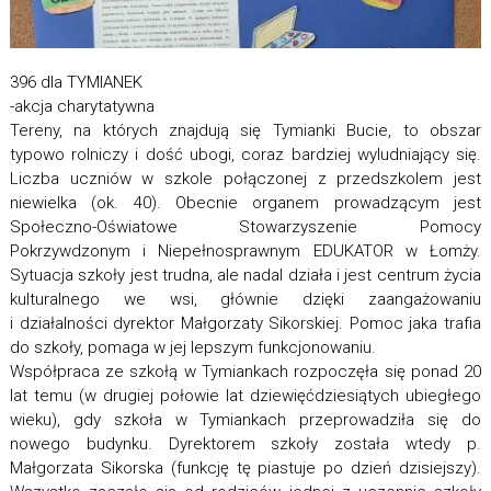
396 dla TYMIANEK
-akcja charytatywna
Tereny, na których znajdują się Tymianki Bucie, to obszar
typowo rolniczy i dość ubogi, coraz bardziej wyludniający się.
Liczba uczniów w szkole połączonej z przedszkolem jest
niewielka (ok. 40). Obecnie organem prowadzącym jest
Społeczno-Oświatowe Stowarzyszenie Pomocy
Pokrzywdzonym i Niepełnosprawnym EDUKATOR w Łomży.
Sytuacja szkoły jest trudna, ale nadal działa i jest centrum życia
kulturalnego we wsi, głównie dzięki zaangażowaniu
i działalności dyrektor Małgorzaty Sikorskiej. Pomoc jaka trafia
do szkoły, pomaga w jej lepszym funkcjonowaniu.
Współpraca ze szkołą w Tymiankach rozpoczęła się ponad 20
lat temu (w drugiej połowie lat dziewięćdziesiątych ubiegłego
wieku), gdy szkoła w Tymiankach przeprowadziła się do
nowego budynku. Dyrektorem szkoły została wtedy p.
Małgorzata Sikorska (funkcję tę piastuje po dzień dzisiejszy).