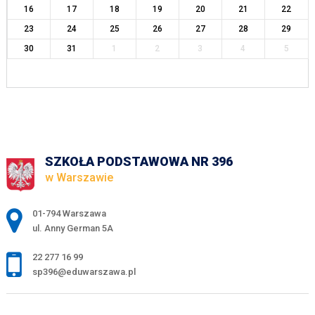
16
17
18
19
20
21
22
23
24
25
26
27
28
29
30
31
1
2
3
4
5
SZKOŁA PODSTAWOWA NR 396
w Warszawie
Adres pocztowy:
01-794 Warszawa
ul. Anny German 5A
22 277 16 99
sp396@eduwarszawa.pl