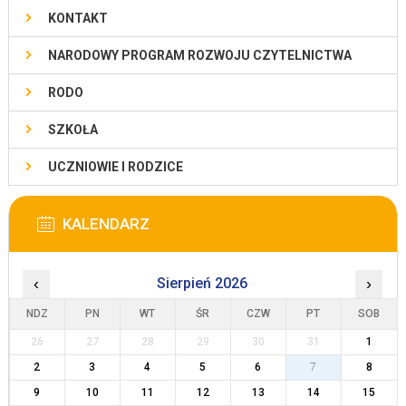
KONTAKT
NARODOWY PROGRAM ROZWOJU CZYTELNICTWA
RODO
SZKOŁA
UCZNIOWIE I RODZICE
KALENDARZ
‹
Sierpień 2026
›
NDZ
PN
WT
ŚR
CZW
PT
SOB
26
27
28
29
30
31
1
2
3
4
5
6
7
8
9
10
11
12
13
14
15